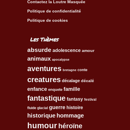
Contactez la Loutre Masquée
Politique de confidentialité
Politique de cookies
Les Thèmes
absurde
adolescence
amour
animaux
apocalypse
aventures
conte
bretagne
creatures
décalage
décalé
enfance
famille
enquete
fantastique
fantasy
festival
guerre
histoire
fluide glacial
historique
hommage
humour
héroïne