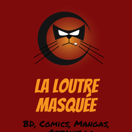
La Loutre
Masquée
BD, Comics, Mangas,