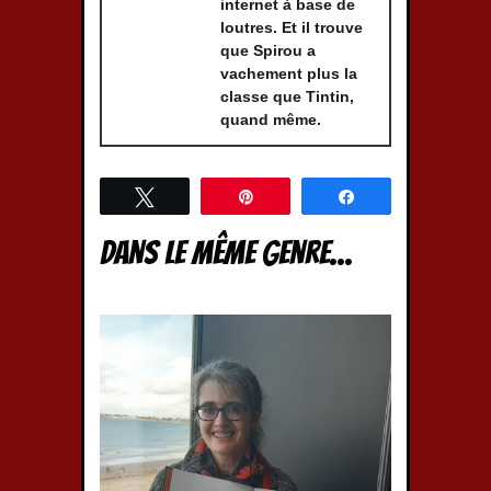
internet à base de
loutres. Et il trouve
que Spirou a
vachement plus la
classe que Tintin,
quand même.
Tweetez
Épingle
Partagez
Dans le même genre...