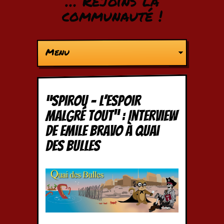
… Rejoins la
communauté !
Menu
“Spirou – L’espoir
malgré tout” : Interview
de Emile Bravo à Quai
des Bulles