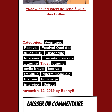
“Raowl” : Interview de Tebo à Quai
des Bulles
Categories:
Aventures
Festival
Festival Quai des
Bulles 2019
Historique
Interview
Les interviews de
la Loutre
Tags:
dupuis
emile bravo
festival
franquin
guerre mondiale
histoire
hommage
interview
Spirou
novembre 12, 2019 by BennyB
Laisser un commentaire