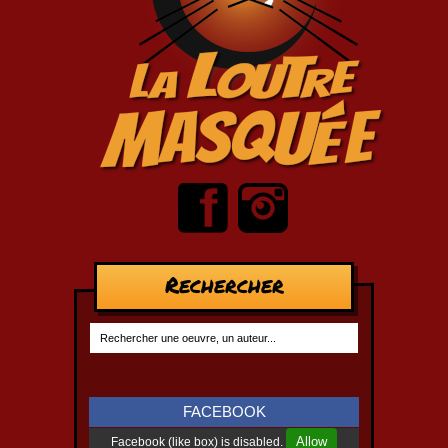
Rechercher
FACEBOOK
Allow
Facebook (like box) is disabled.