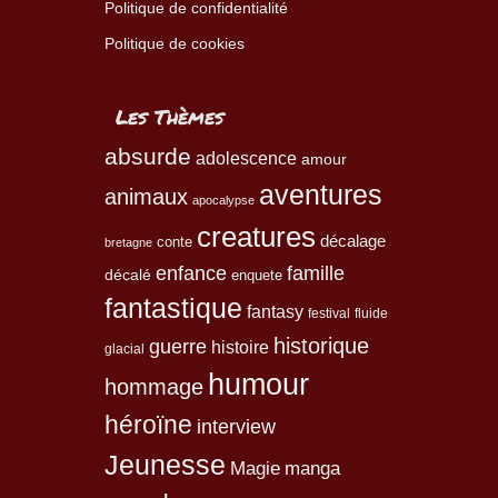
Politique de confidentialité
Politique de cookies
Les Thèmes
absurde
adolescence
amour
aventures
animaux
apocalypse
creatures
décalage
conte
bretagne
enfance
famille
décalé
enquete
fantastique
fantasy
festival
fluide
historique
guerre
histoire
glacial
humour
hommage
héroïne
interview
Jeunesse
Magie
manga