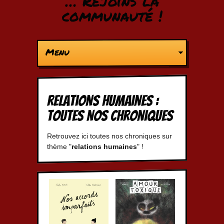
… Rejoins la
communauté !
Menu
relations humaines :
Toutes nos chroniques
Retrouvez ici toutes nos chroniques sur
thème "
relations humaines
" !