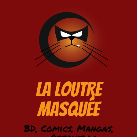
La Loutre
Masquée
BD, Comics, Mangas,