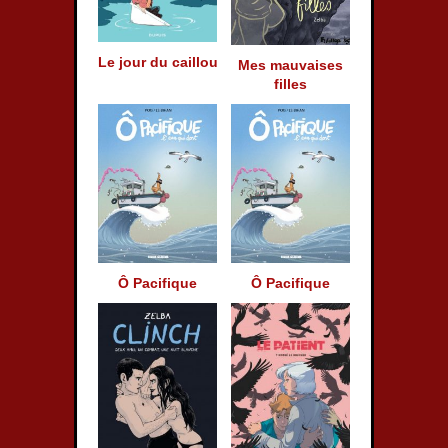
Le jour du caillou
Mes mauvaises
filles
Ô Pacifique
Ô Pacifique