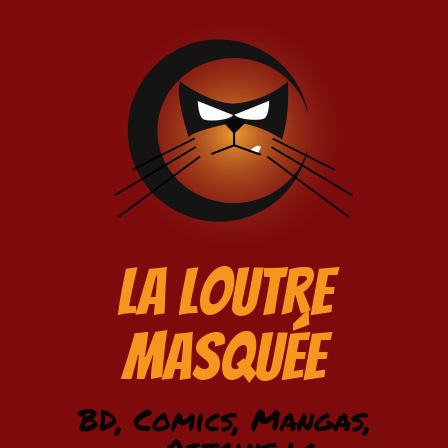
La Loutre
Masquée
BD, Comics, Mangas,