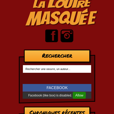
Rechercher
FACEBOOK
Allow
Facebook (like box) is disabled.
Chroniques récentes