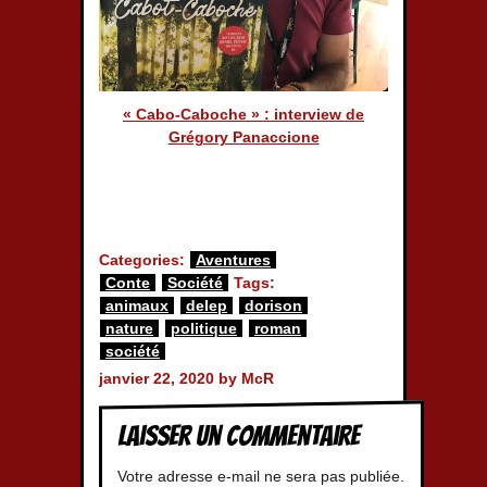
« Cabo-Caboche » : interview de
Grégory Panaccione
Categories:
Aventures
Conte
Société
Tags:
animaux
delep
dorison
nature
politique
roman
société
janvier 22, 2020 by McR
Laisser un commentaire
Votre adresse e-mail ne sera pas publiée.