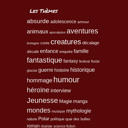
Les Thèmes
absurde
adolescence
amour
aventures
animaux
apocalypse
creatures
décalage
conte
bretagne
enfance
famille
décalé
enquete
fantastique
fantasy
festival
fluide
historique
guerre
histoire
glacial
humour
hommage
héroïne
interview
Jeunesse
Magie
manga
mondes
mythologie
musique
Polar
nature
quai des bulles
politique
roman
réaliste
science fiction