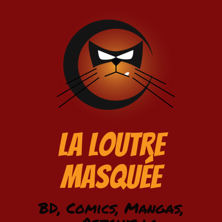
La Loutre
Masquée
BD, Comics, Mangas,