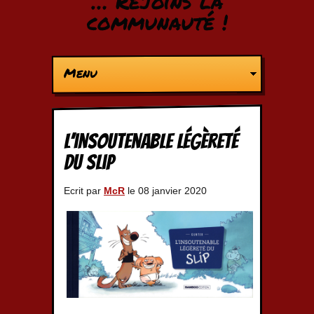
… Rejoins la
communauté !
Menu
L’insoutenable légèreté
du slip
Ecrit par
McR
le 08 janvier 2020