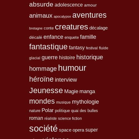
absurde
adolescence
amour
aventures
animaux
apocalypse
creatures
décalage
conte
bretagne
enfance
famille
décalé
enquete
fantastique
fantasy
festival
fluide
historique
guerre
histoire
glacial
humour
hommage
héroïne
interview
Jeunesse
Magie
manga
mondes
mythologie
musique
Polar
nature
quai des bulles
politique
roman
réaliste
science fiction
société
space opera
super