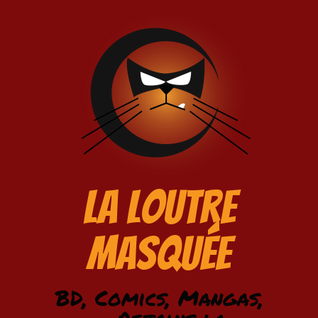
La Loutre
Masquée
BD, Comics, Mangas,