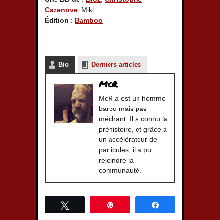
Cazenove
, Mikl
Édition
:
Bamboo
Bio
Derniers articles
McR
McR a est un homme
barbu mais pas
méchant. Il a connu la
préhistoire, et grâce à
un accélérateur de
particules, il a pu
rejoindre la
communauté.
Tweetez
Épingle
Partagez