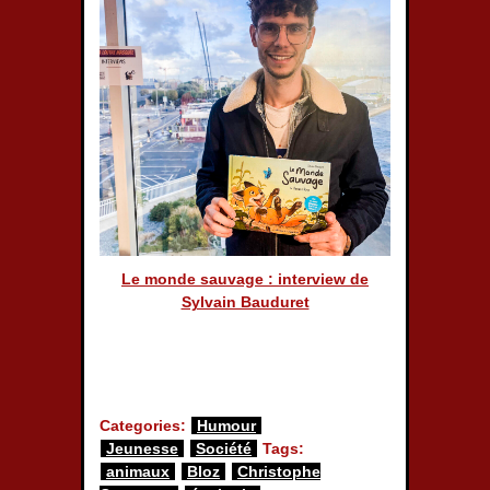
Le monde sauvage : interview de
Sylvain Bauduret
Categories:
Humour
Jeunesse
Société
Tags:
animaux
Bloz
Christophe