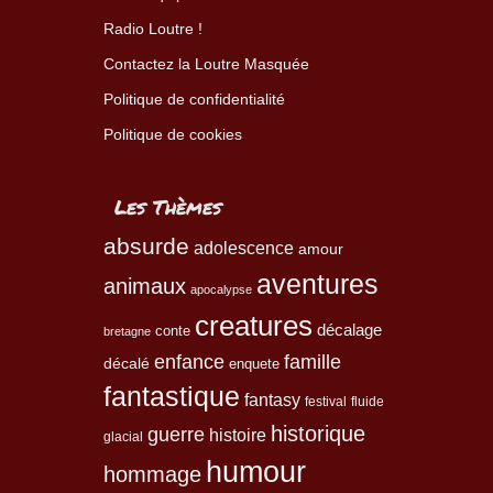
Radio Loutre !
Contactez la Loutre Masquée
Politique de confidentialité
Politique de cookies
Les Thèmes
absurde
adolescence
amour
aventures
animaux
apocalypse
creatures
décalage
conte
bretagne
enfance
famille
décalé
enquete
fantastique
fantasy
festival
fluide
historique
guerre
histoire
glacial
humour
hommage