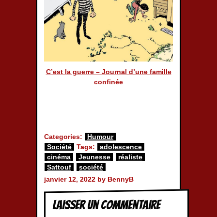
C’est la guerre – Journal d’une famille
confinée
Categories:
Humour
Société
Tags:
adolescence
cinéma
Jeunesse
réaliste
Sattouf
société
janvier 12, 2022 by BennyB
Laisser un commentaire