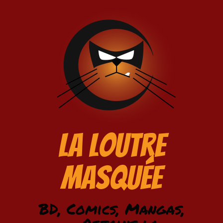
La Loutre
Masquée
BD, Comics, Mangas,