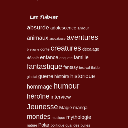
Les Thèmes
absurde
adolescence
amour
aventures
animaux
apocalypse
creatures
décalage
conte
bretagne
enfance
famille
décalé
enquete
fantastique
fantasy
festival
fluide
historique
guerre
histoire
glacial
humour
hommage
héroïne
interview
Jeunesse
Magie
manga
mondes
mythologie
musique
Polar
nature
quai des bulles
politique