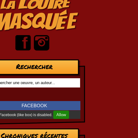
Rechercher
FACEBOOK
Allow
Facebook (like box) is disabled.
Chroniques récentes