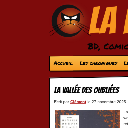
La
BD, Comic
Accueil
Les chroniques
L
La vallée des oubliées
Ecrit par
Clément
le 27 novembre 2025
La
we
re