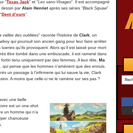
ur “
Texas Jack
” et “
Les sans-Visages
“. Il est accompagné
 dessin par
Alain Henriet
après ses séries “
Black Squaw
”
“
Dent d’ours
“.
a vallée des oubliées
” raconte l’histoire de
Clark
, un
wboy qui poursuit son ancien gang pour leur faire arrêter
s tueries qu’ils provoquent. Alors qu’il est laissé pour mort
rès être tombé dans une embuscade, il est ramené dans
 fortin tenu uniquement par des femmes. A leur tête,
Ma
o
, qui pense que les hommes n’amènent que des ennuis.
rès un passage à l’infirmerie qui lui sauve la vie, Clark
ssion. A moins que celle-ci ne le ramène sur ses pas ?
 avec une belle
stoire est un one-shot
vre un homme qui n’a
hyper chanceuse
s.