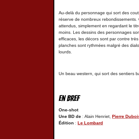
Au-delà du personnage qui sort des cout
réserve de nombreux rebondissements. 
attendus, simplement en regardant le titr
moins. Les dessins des personnages son
efficaces, les décors sont par contre très
planches sont rythmées malgré des dial
lourds.
Un beau western, qui sort des sentiers ba
En bref
One-shot
Une BD de
: Alain Henriet,
Pierre Duboi
Édition
:
Le Lombard