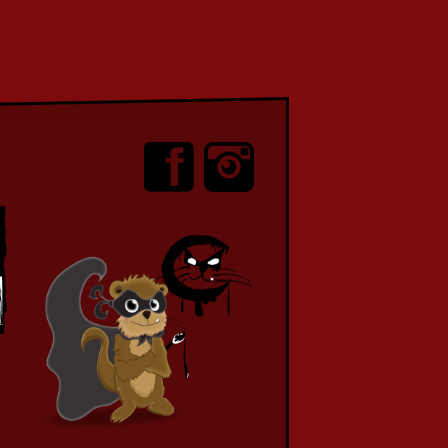
Skinwalker – Interview de Steven Dho
et Gabriel Katz
Ecrit par Clément le 04 décembre
2025“Skinwalker” raconte l’histoire