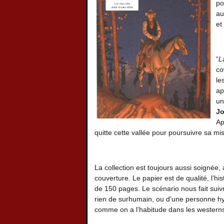
po
au
et 
“
L
co
le
ap
un
J
Ap
quitte cette vallée pour poursuivre sa mi
La collection est toujours aussi soignée,
couverture. Le papier est de qualité, l’hi
de 150 pages. Le scénario nous fait sui
rien de surhumain, ou d’une personne 
comme on a l’habitude dans les western