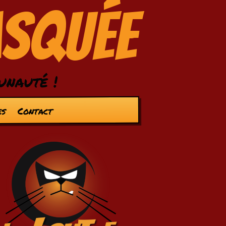
asquée
unauté !
es
Contact