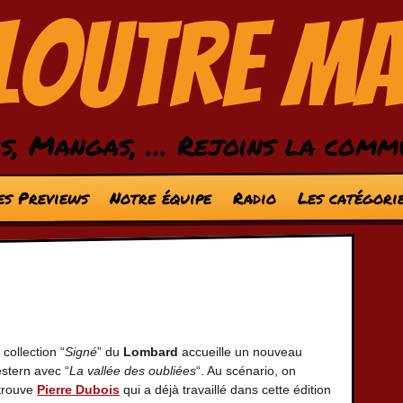
 Loutre M
s, Mangas, … Rejoins la comm
es Previews
Notre équipe
Radio
Les catégori
 collection “
Signé
” du
Lombard
accueille un nouveau
stern avec “
La vallée des oubliées
“. Au scénario, on
trouve
Pierre Dubois
qui a déjà travaillé dans cette édition