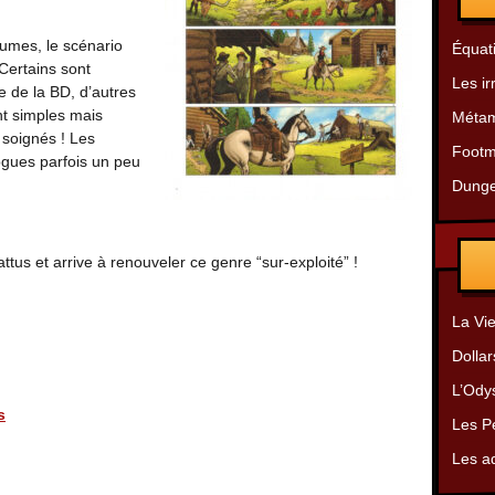
umes, le scénario
Équat
Certains sont
Les ir
e de la BD, d’autres
t simples mais
Métam
 soignés ! Les
Footm
ogues parfois un peu
Dunge
ttus et arrive à renouveler ce genre “sur-exploité” !
La Vie
Dollar
L’Ody
s
Les Pe
Les a