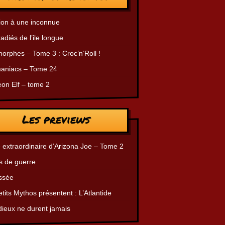
ion à une inconnue
radiés de l’ile longue
orphes – Tome 3 : Croc’n’Roll !
aniacs – Tome 24
on Elf – tome 2
Les previews
 extraordinaire d’Arizona Joe – Tome 2
s de guerre
ssée
tits Mythos présentent : L’Atlantide
dieux ne durent jamais