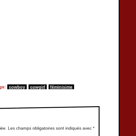
gs:
cowboy
cowgirl
féminisime
iée.
Les champs obligatoires sont indiqués avec
*