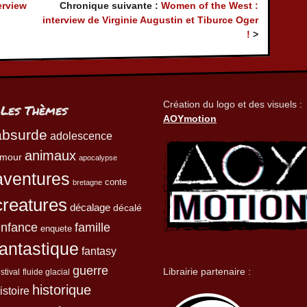
erview
Chronique suivante :
Women of the West :
interview de Virginie Augustin et Tiburce Oger
!
>
Création du logo et des visuels :
Les Thèmes
AOYmotion
absurde
adolescence
animaux
mour
apocalypse
aventures
conte
bretagne
creatures
décalage
décalé
enfance
famille
enquete
fantastique
fantasy
guerre
Librairie partenaire :
estival
fluide glacial
historique
istoire