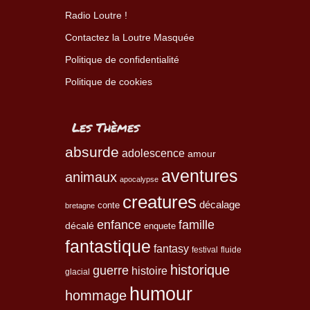
Radio Loutre !
Contactez la Loutre Masquée
Politique de confidentialité
Politique de cookies
Les Thèmes
absurde
adolescence
amour
aventures
animaux
apocalypse
creatures
décalage
conte
bretagne
enfance
famille
décalé
enquete
fantastique
fantasy
festival
fluide
historique
guerre
histoire
glacial
humour
hommage