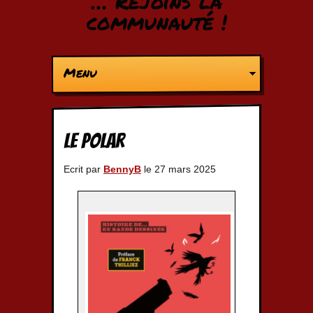
… Rejoins la
communauté !
Menu
Le polar
Ecrit par
BennyB
le 27 mars 2025