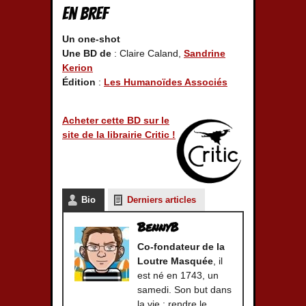
En bref
Un one-shot
Une BD de
: Claire Caland,
Sandrine
Kerion
Édition
:
Les Humanoïdes Associés
Acheter cette BD sur le
site de la librairie Critic !
Bio
Derniers articles
BennyB
Co-fondateur de la
Loutre Masquée
, il
est né en 1743, un
samedi. Son but dans
la vie : rendre le