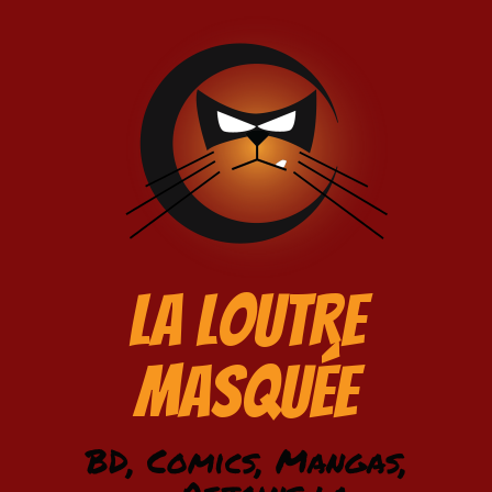
La Loutre
Masquée
BD, Comics, Mangas,