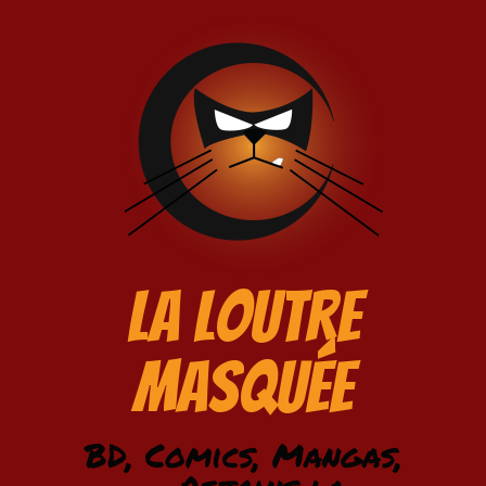
La Loutre
Masquée
BD, Comics, Mangas,