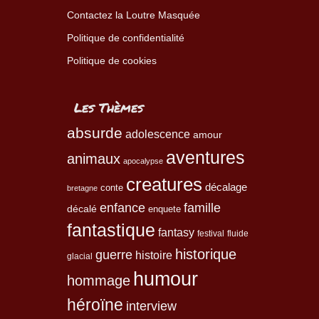
Contactez la Loutre Masquée
Politique de confidentialité
Politique de cookies
Les Thèmes
absurde
adolescence
amour
aventures
animaux
apocalypse
creatures
décalage
conte
bretagne
enfance
famille
décalé
enquete
fantastique
fantasy
festival
fluide
historique
guerre
histoire
glacial
humour
hommage
héroïne
interview