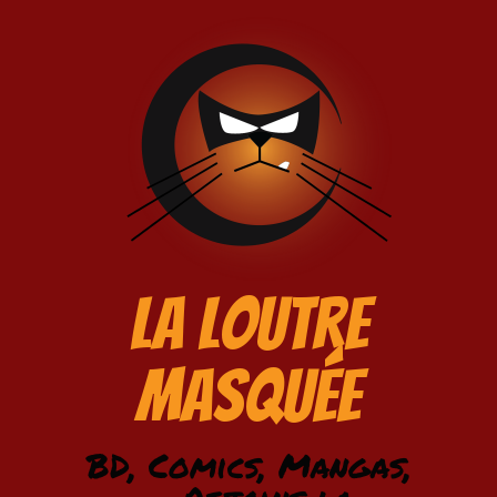
La Loutre
Masquée
BD, Comics, Mangas,