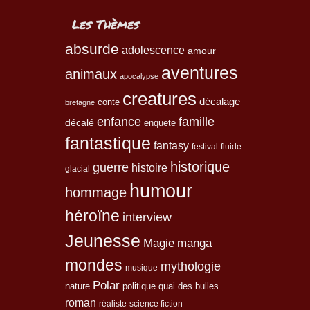
Les Thèmes
absurde
adolescence
amour
aventures
animaux
apocalypse
creatures
décalage
conte
bretagne
enfance
famille
décalé
enquete
fantastique
fantasy
festival
fluide
historique
guerre
histoire
glacial
humour
hommage
héroïne
interview
Jeunesse
Magie
manga
mondes
mythologie
musique
Polar
nature
quai des bulles
politique
roman
réaliste
science fiction