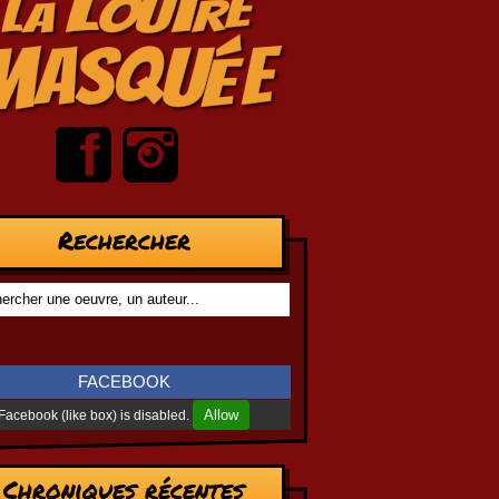
Rechercher
FACEBOOK
Allow
Facebook (like box) is disabled.
Chroniques récentes