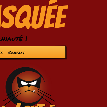
asquée
unauté !
es
Contact