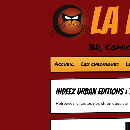
La
BD, Comic
Accueil
Les chroniques
L
Indeez Urban Editions 
Retrouvez ici toutes nos chroniques su