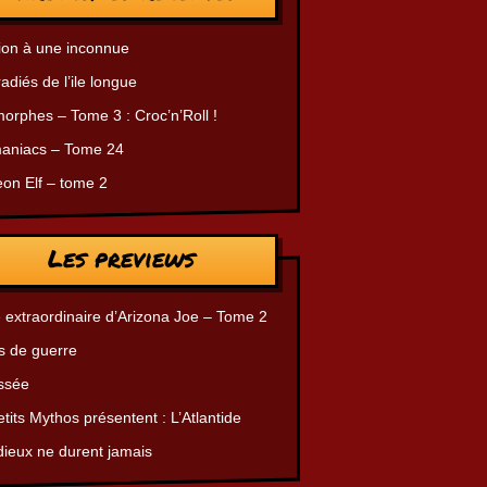
ion à une inconnue
radiés de l’ile longue
orphes – Tome 3 : Croc’n’Roll !
aniacs – Tome 24
on Elf – tome 2
Les previews
 extraordinaire d’Arizona Joe – Tome 2
s de guerre
ssée
tits Mythos présentent : L’Atlantide
dieux ne durent jamais