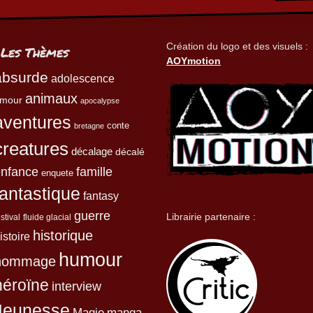
Création du logo et des visuels :
Les Thèmes
AOYmotion
absurde
adolescence
animaux
mour
apocalypse
aventures
conte
bretagne
creatures
décalage
décalé
enfance
famille
enquete
fantastique
fantasy
guerre
Librairie partenaire :
estival
fluide glacial
historique
istoire
humour
hommage
héroïne
interview
Jeunesse
Magie
manga