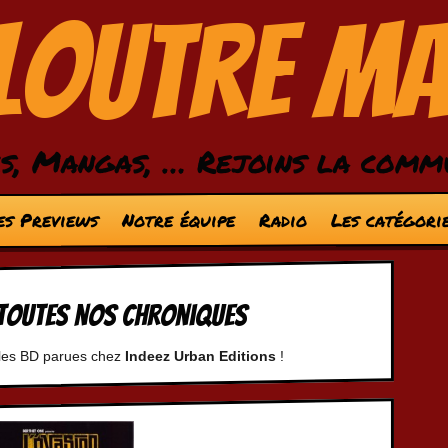
 Loutre M
s, Mangas, … Rejoins la comm
es Previews
Notre équipe
Radio
Les catégori
: Toutes nos chroniques
r les BD parues chez
Indeez Urban Editions
!