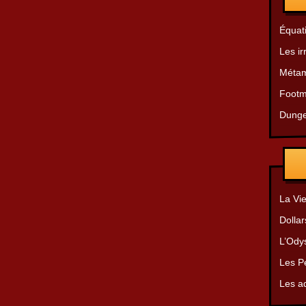
Équat
Les ir
Métam
Footm
Dunge
La Vie
Dollar
L’Ody
Les Pe
Les a