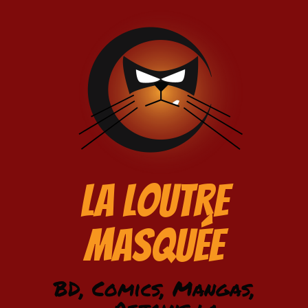
La Loutre
Masquée
BD, Comics, Mangas,