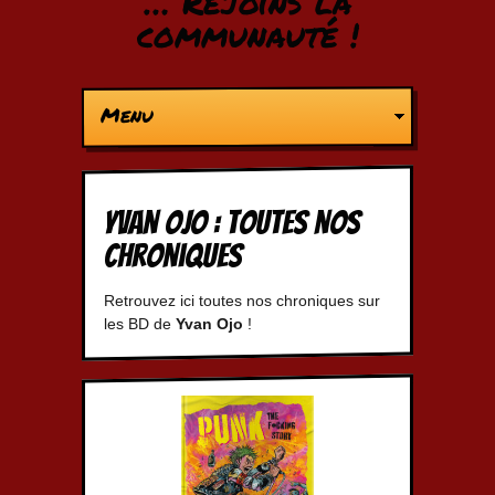
… Rejoins la
communauté !
Menu
Yvan Ojo : Toutes nos
chroniques
Retrouvez ici toutes nos chroniques sur
les BD de
Yvan Ojo
!