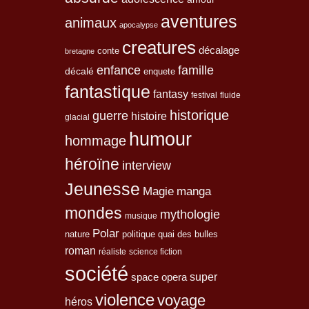
aventures
animaux
apocalypse
creatures
décalage
conte
bretagne
enfance
famille
décalé
enquete
fantastique
fantasy
festival
fluide
historique
guerre
histoire
glacial
humour
hommage
héroïne
interview
Jeunesse
Magie
manga
mondes
mythologie
musique
Polar
nature
quai des bulles
politique
roman
réaliste
science fiction
société
space opera
super
violence
voyage
héros