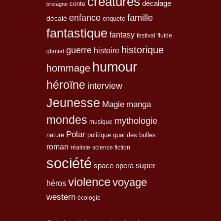
creatures
décalage
conte
bretagne
enfance
famille
décalé
enquete
fantastique
fantasy
festival
fluide
historique
guerre
histoire
glacial
humour
hommage
héroïne
interview
Jeunesse
Magie
manga
mondes
mythologie
musique
Polar
nature
quai des bulles
politique
roman
réaliste
science fiction
société
space opera
super
violence
voyage
héros
western
écologie