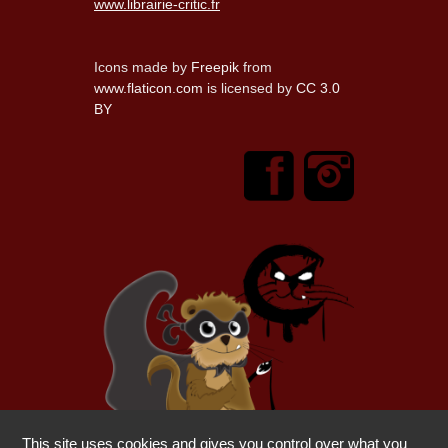
www.librairie-critic.fr
Icons made by
Freepik
from
www.flaticon.com
is licensed by
CC 3.0
BY
This site uses cookies and gives you control over what you