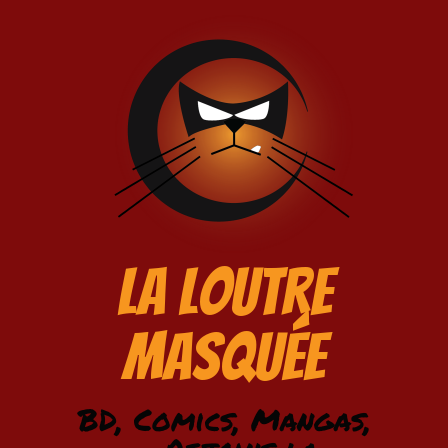
La Loutre
Masquée
BD, Comics, Mangas,