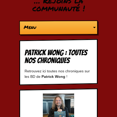
… Rejoins la
communauté !
Menu
Patrick Wong : Toutes
nos chroniques
Retrouvez ici toutes nos chroniques sur
les BD de
Patrick Wong
!