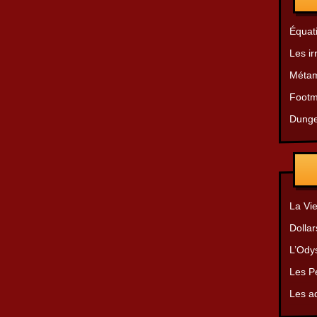
Équat
Les ir
Métam
Footm
Dunge
La Vie
Dollar
L’Ody
Les Pe
Les a