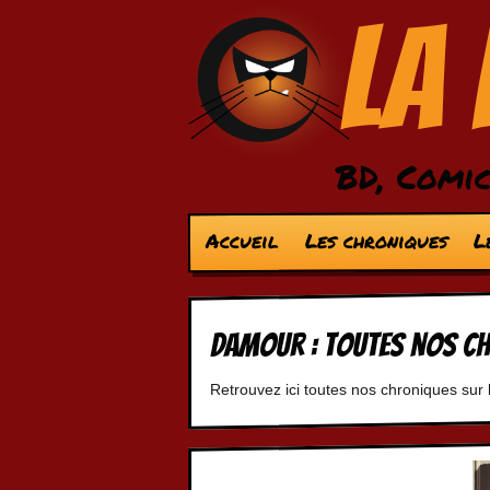
La
BD, Comic
Accueil
Les chroniques
L
Damour : Toutes nos c
Retrouvez ici toutes nos chroniques sur