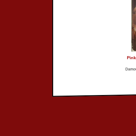
Pink
Damour