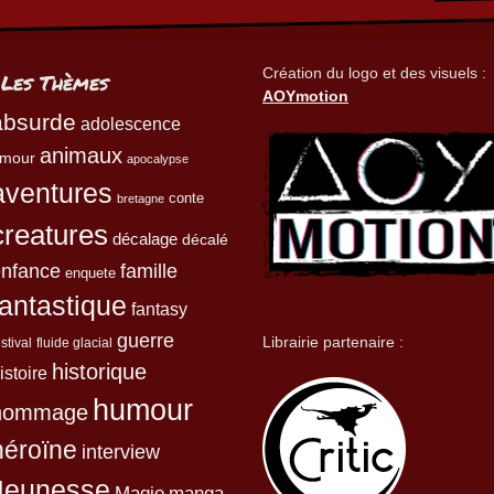
Création du logo et des visuels :
Les Thèmes
AOYmotion
absurde
adolescence
animaux
mour
apocalypse
aventures
conte
bretagne
creatures
décalage
décalé
enfance
famille
enquete
fantastique
fantasy
guerre
Librairie partenaire :
estival
fluide glacial
historique
istoire
humour
hommage
héroïne
interview
Jeunesse
Magie
manga