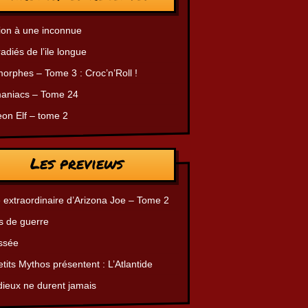
ion à une inconnue
radiés de l’ile longue
orphes – Tome 3 : Croc’n’Roll !
aniacs – Tome 24
on Elf – tome 2
Les previews
 extraordinaire d’Arizona Joe – Tome 2
s de guerre
ssée
tits Mythos présentent : L’Atlantide
dieux ne durent jamais