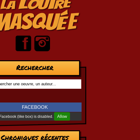
Rechercher
FACEBOOK
Allow
Facebook (like box) is disabled.
Chroniques récentes