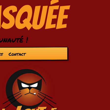
asquée
unauté !
es
Contact