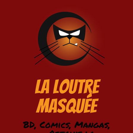
La Loutre
Masquée
BD, Comics, Mangas,