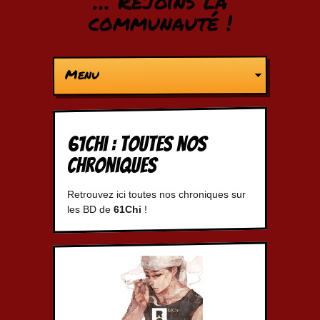
… Rejoins la
communauté !
Menu
61Chi : Toutes nos
chroniques
Retrouvez ici toutes nos chroniques sur
les BD de
61Chi
!