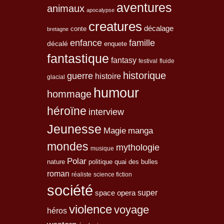
aventures
animaux
apocalypse
creatures
décalage
conte
bretagne
enfance
famille
décalé
enquete
fantastique
fantasy
festival
fluide
historique
guerre
histoire
glacial
humour
hommage
héroïne
interview
Jeunesse
Magie
manga
mondes
mythologie
musique
Polar
nature
quai des bulles
politique
roman
réaliste
science fiction
société
space opera
super
violence
voyage
héros