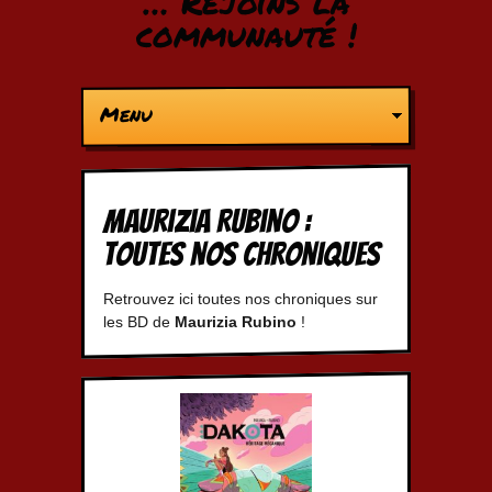
… Rejoins la
communauté !
Menu
Maurizia Rubino :
Toutes nos chroniques
Retrouvez ici toutes nos chroniques sur
les BD de
Maurizia Rubino
!