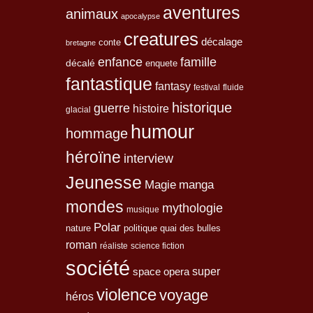
aventures
animaux
apocalypse
creatures
décalage
conte
bretagne
enfance
famille
décalé
enquete
fantastique
fantasy
festival
fluide
historique
guerre
histoire
glacial
humour
hommage
héroïne
interview
Jeunesse
Magie
manga
mondes
mythologie
musique
Polar
nature
quai des bulles
politique
roman
réaliste
science fiction
société
space opera
super
violence
voyage
héros