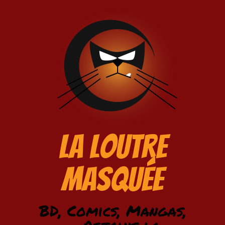
La Loutre
Masquée
BD, Comics, Mangas,