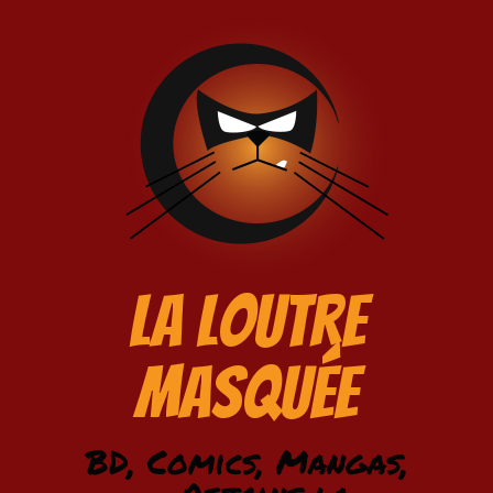
La Loutre
Masquée
BD, Comics, Mangas,