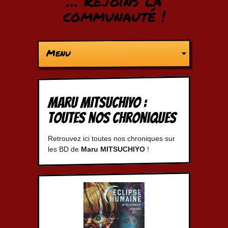
… Rejoins la
communauté !
Menu
Maru MITSUCHIYO :
Toutes nos chroniques
Retrouvez ici toutes nos chroniques sur
les BD de
Maru MITSUCHIYO
!