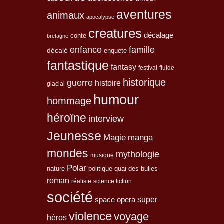
aventures
animaux
apocalypse
creatures
décalage
conte
bretagne
enfance
famille
décalé
enquete
fantastique
fantasy
festival
fluide
historique
guerre
histoire
glacial
humour
hommage
héroïne
interview
Jeunesse
Magie
manga
mondes
mythologie
musique
Polar
nature
quai des bulles
politique
roman
réaliste
science fiction
société
space opera
super
violence
voyage
héros