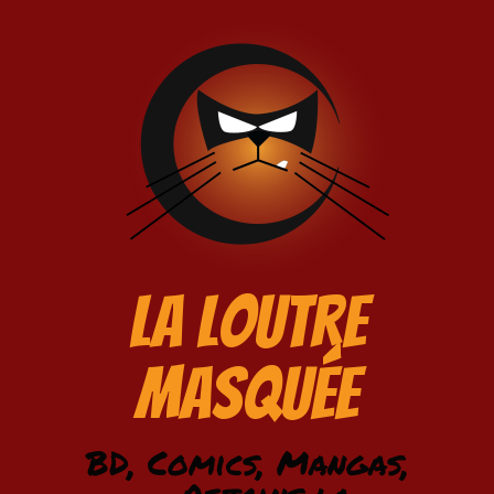
La Loutre
Masquée
BD, Comics, Mangas,