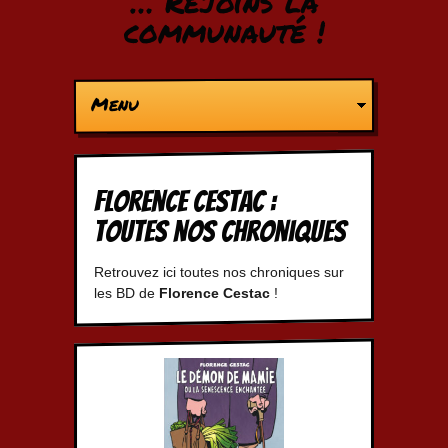
… Rejoins la
communauté !
Menu
Florence Cestac :
Toutes nos chroniques
Retrouvez ici toutes nos chroniques sur
les BD de
Florence Cestac
!