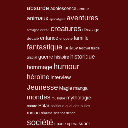
absurde
adolescence
amour
aventures
animaux
apocalypse
creatures
décalage
conte
bretagne
enfance
famille
décalé
enquete
fantastique
fantasy
festival
fluide
historique
guerre
histoire
glacial
humour
hommage
héroïne
interview
Jeunesse
Magie
manga
mondes
mythologie
musique
Polar
nature
quai des bulles
politique
roman
réaliste
science fiction
société
space opera
super