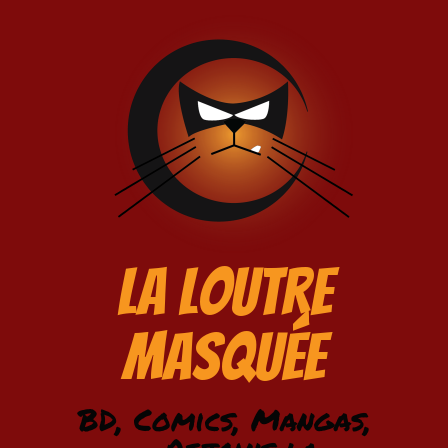
La Loutre
Masquée
BD, Comics, Mangas,