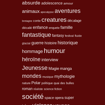
absurde
adolescence
amour
aventures
animaux
apocalypse
creatures
décalage
conte
bretagne
enfance
famille
décalé
enquete
fantastique
fantasy
festival
fluide
historique
guerre
histoire
glacial
humour
hommage
héroïne
interview
Jeunesse
Magie
manga
mondes
mythologie
musique
Polar
nature
quai des bulles
politique
roman
réaliste
science fiction
société
space opera
super