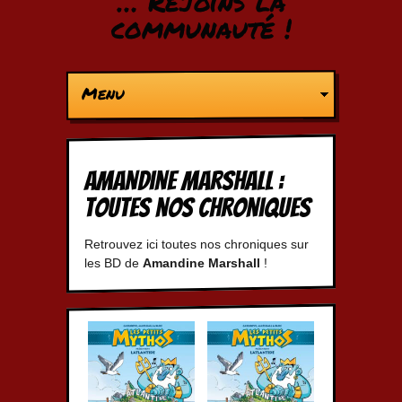
… Rejoins la
communauté !
Menu
Amandine Marshall :
Toutes nos chroniques
Retrouvez ici toutes nos chroniques sur
les BD de
Amandine Marshall
!