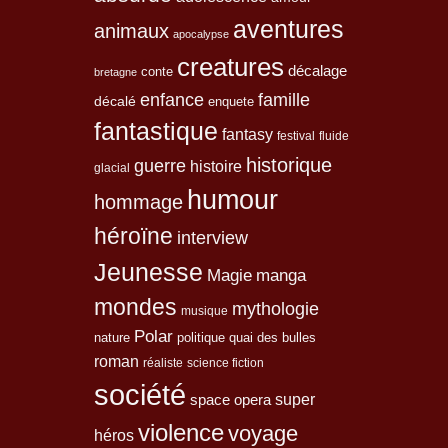
aventures
animaux
apocalypse
creatures
décalage
conte
bretagne
enfance
famille
décalé
enquete
fantastique
fantasy
festival
fluide
historique
guerre
histoire
glacial
humour
hommage
héroïne
interview
Jeunesse
Magie
manga
mondes
mythologie
musique
Polar
nature
quai des bulles
politique
roman
réaliste
science fiction
société
space opera
super
violence
voyage
héros