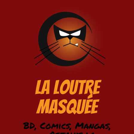
La Loutre
Masquée
BD, Comics, Mangas,