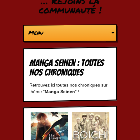
… Rejoins la
communauté !
Menu
Manga Seinen : Toutes
nos chroniques
Retrouvez ici toutes nos chroniques sur
thème "
Manga Seinen
" !