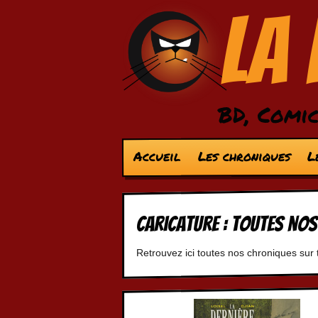
La
BD, Comic
Accueil
Les chroniques
L
caricature : Toutes no
Retrouvez ici toutes nos chroniques sur