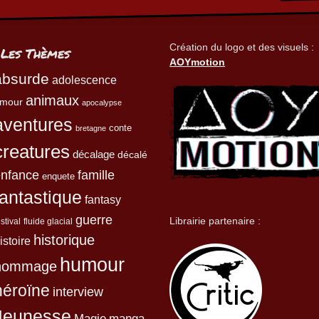
Création du logo et des visuels :
Les Thèmes
AOYmotion
absurde
adolescence
animaux
mour
apocalypse
aventures
conte
bretagne
creatures
décalage
décalé
enfance
famille
enquete
fantastique
fantasy
guerre
Librairie partenaire :
estival
fluide glacial
historique
istoire
humour
hommage
héroïne
interview
Jeunesse
Magie
manga