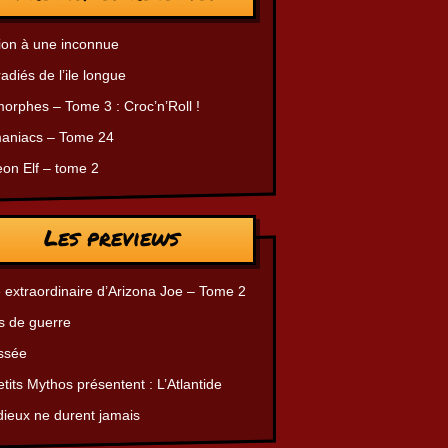
ion à une inconnue
radiés de l’ile longue
orphes – Tome 3 : Croc’n’Roll !
aniacs – Tome 24
on Elf – tome 2
Les previews
 extraordinaire d’Arizona Joe – Tome 2
s de guerre
ssée
tits Mythos présentent : L’Atlantide
dieux ne durent jamais