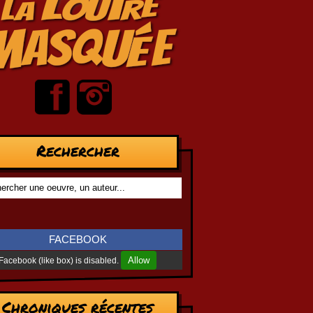
Rechercher
FACEBOOK
Allow
Facebook (like box) is disabled.
Chroniques récentes