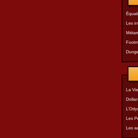
Équat
Les ir
Métam
Footm
Dunge
La Vie
Dollar
L’Ody
Les Pe
Les a