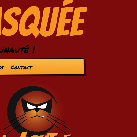
asquée
unauté !
es
Contact