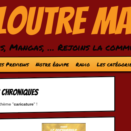
 Loutre M
s, Mangas, … Rejoins la comm
es Previews
Notre équipe
Radio
Les catégori
s chroniques
 thème "
caricature
" !