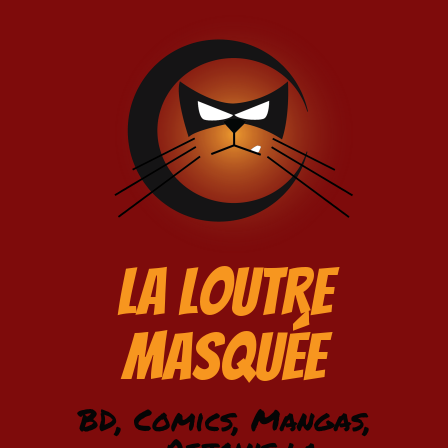
La Loutre
Masquée
BD, Comics, Mangas,