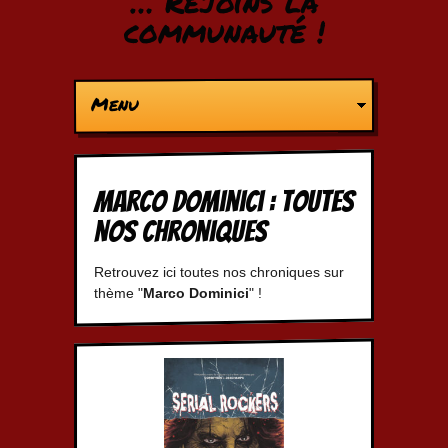
… Rejoins la
communauté !
Menu
Marco Dominici : Toutes
nos chroniques
Retrouvez ici toutes nos chroniques sur
thème "
Marco Dominici
" !