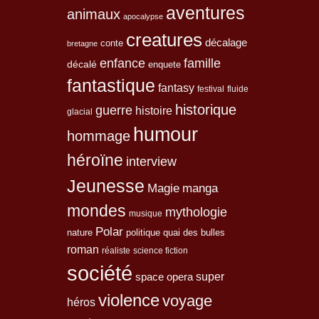
aventures
animaux
apocalypse
creatures
décalage
conte
bretagne
enfance
famille
décalé
enquete
fantastique
fantasy
festival
fluide
historique
guerre
histoire
glacial
humour
hommage
héroïne
interview
Jeunesse
Magie
manga
mondes
mythologie
musique
Polar
nature
quai des bulles
politique
roman
réaliste
science fiction
société
space opera
super
violence
voyage
héros