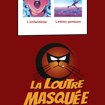
Lettres perdues
L’enfantôme