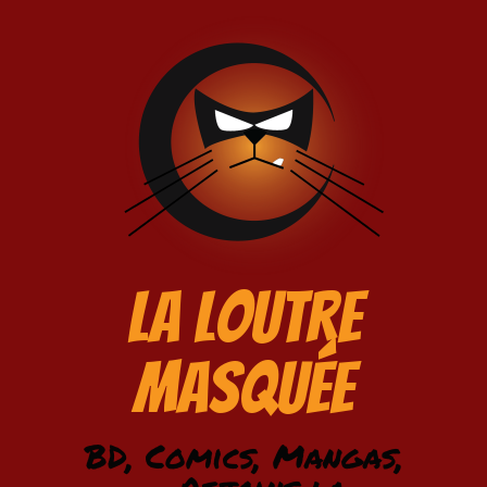
La Loutre
Masquée
BD, Comics, Mangas,