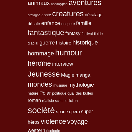
aventures
animaux
apocalypse
creatures
décalage
conte
bretagne
enfance
famille
décalé
enquete
fantastique
fantasy
festival
fluide
historique
guerre
histoire
glacial
humour
hommage
héroïne
interview
Jeunesse
Magie
manga
mondes
mythologie
musique
Polar
nature
quai des bulles
politique
roman
réaliste
science fiction
société
space opera
super
violence
voyage
héros
western
écologie