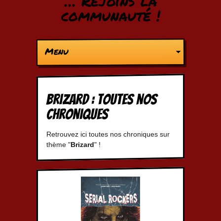
… Rejoins la
communauté !
Menu
Brizard : Toutes nos
chroniques
Retrouvez ici toutes nos chroniques sur
thème "
Brizard
" !