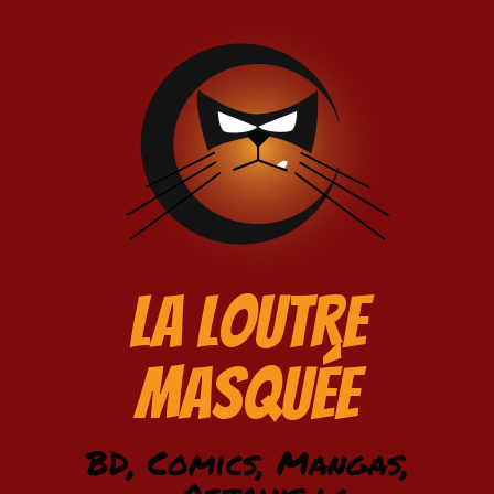
La Loutre
Masquée
BD, Comics, Mangas,