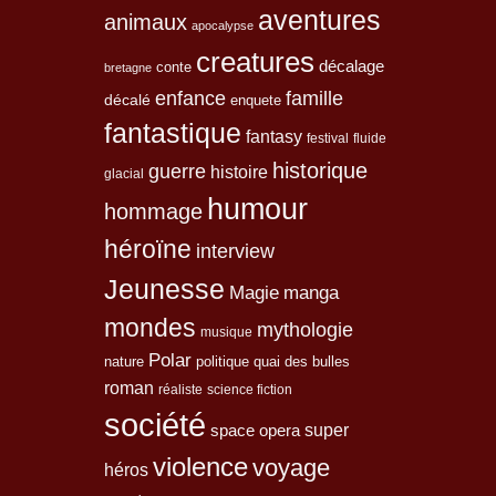
aventures
animaux
apocalypse
creatures
décalage
conte
bretagne
enfance
famille
décalé
enquete
fantastique
fantasy
festival
fluide
historique
guerre
histoire
glacial
humour
hommage
héroïne
interview
Jeunesse
Magie
manga
mondes
mythologie
musique
Polar
nature
quai des bulles
politique
roman
réaliste
science fiction
société
space opera
super
violence
voyage
héros